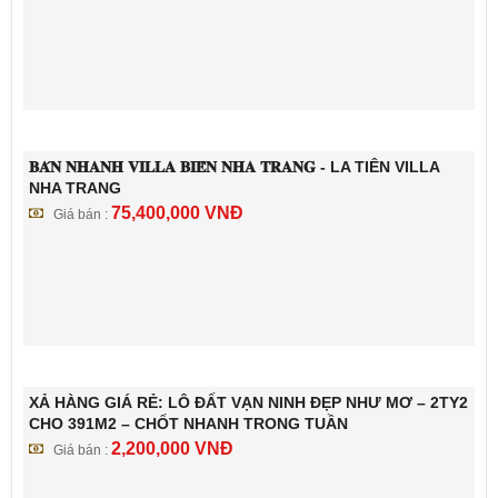
𝐁𝐀́𝐍 𝐍𝐇𝐀𝐍𝐇 𝐕𝐈𝐋𝐋𝐀 𝐁𝐈𝐄̂̉𝐍 𝐍𝐇𝐀 𝐓𝐑𝐀𝐍𝐆 - LA TIÊN VILLA
NHA TRANG
75,400,000
VNĐ
Giá bán :
XẢ HÀNG GIÁ RẺ: LÔ ĐẤT VẠN NINH ĐẸP NHƯ MƠ – 2TY2
CHO 391M2 – CHỐT NHANH TRONG TUẦN
2,200,000
VNĐ
Giá bán :