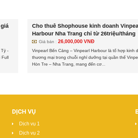
giá
Cho thuê Shophouse kinh doanh Vinpea
Harbour Nha Trang chỉ từ 26triệu/tháng
26,000,000
VNĐ
Giá bán :
 Tỷ -
Vinpearl Bến Cảng – Vinpearl Harbour là tổ hợp kinh 
 Full
thương mại trong chuỗi nghỉ dưỡng tại quần thể Vinpe
Hòn Tre – Nha Trang, mang đến cơ...
DỊCH VỤ
Dịch vụ 1
Dịch vụ 2