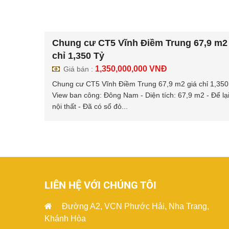
Chung cư CT5 Vĩnh Điềm Trung 67,9 m2 
chỉ 1,350 Tỷ
1,350,000,000
VNĐ
Giá bán :
Chung cư CT5 Vĩnh Điềm Trung 67,9 m2 giá chỉ 1,350
View ban công: Đông Nam - Diện tích: 67,9 m2 - Để lại
nội thất - Đã có sổ đỏ...
LIÊN HỆ VỚI CHÚNG TÔI
Đường A2, VCN Phước Hải, Nha Trang,
Khánh Hòa