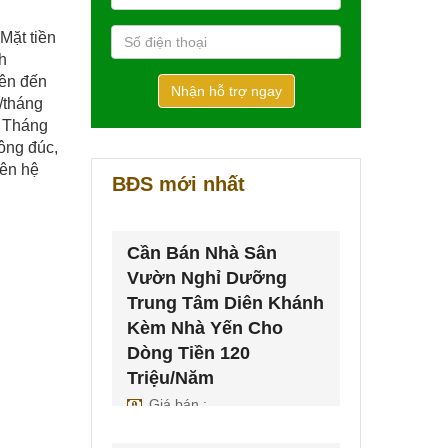
Mặt tiền
h
lên đến
Nhận hỗ trợ ngay
/tháng
m Tháng
ông đúc,
iên hệ
BĐS mới nhất
Cần Bán Nhà Sân
Vườn Nghỉ Dưỡng
Trung Tâm Diên Khánh
Kèm Nhà Yến Cho
Dòng Tiền 120
Triệu/Năm
Giá bán :
7,000,000,000
VNĐ