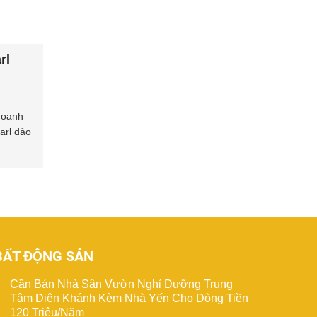
rl
doanh
arl đảo
BẤT ĐỘNG SẢN
Cần Bán Nhà Sân Vườn Nghỉ Dưỡng Trung
Tâm Diên Khánh Kèm Nhà Yến Cho Dòng Tiền
120 Triệu/Năm