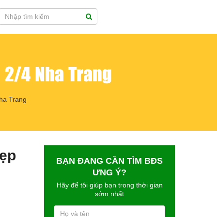
 2/4 Nha Trang
ha Trang
đẹp
BẠN ĐANG CẦN TÌM BĐS
ƯNG Ý?
Hãy để tôi giúp bạn trong thời gian
sớm nhất