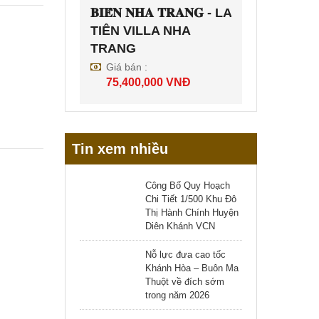
𝐁𝐈𝐄̂̉𝐍 𝐍𝐇𝐀 𝐓𝐑𝐀𝐍𝐆 - LA
TIÊN VILLA NHA
TRANG
Giá bán :
75,400,000
VNĐ
Tin xem nhiều
Công Bố Quy Hoạch
Chi Tiết 1/500 Khu Đô
Thị Hành Chính Huyện
Diên Khánh VCN
Nỗ lực đưa cao tốc
Khánh Hòa – Buôn Ma
Thuột về đích sớm
trong năm 2026