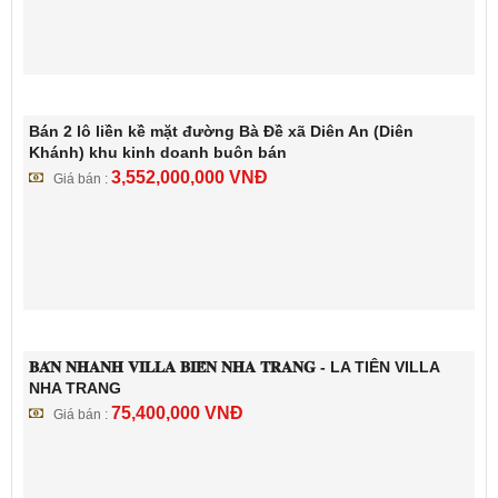
Bán 2 lô liền kề mặt đường Bà Đề xã Diên An (Diên
Khánh) khu kinh doanh buôn bán
3,552,000,000
VNĐ
Giá bán :
𝐁𝐀́𝐍 𝐍𝐇𝐀𝐍𝐇 𝐕𝐈𝐋𝐋𝐀 𝐁𝐈𝐄̂̉𝐍 𝐍𝐇𝐀 𝐓𝐑𝐀𝐍𝐆 - LA TIÊN VILLA
NHA TRANG
75,400,000
VNĐ
Giá bán :