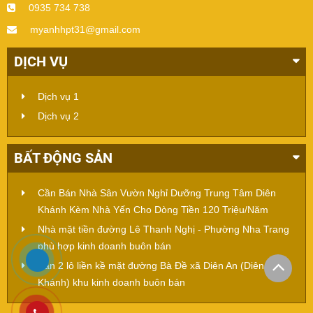
0935 734 738
myanhhpt31@gmail.com
DỊCH VỤ
Dịch vụ 1
Dịch vụ 2
BẤT ĐỘNG SẢN
Cần Bán Nhà Sân Vườn Nghỉ Dưỡng Trung Tâm Diên
Khánh Kèm Nhà Yến Cho Dòng Tiền 120 Triệu/Năm
Nhà mặt tiền đường Lê Thanh Nghị - Phường Nha Trang
phù hợp kinh doanh buôn bán
Bán 2 lô liền kề mặt đường Bà Đề xã Diên An (Diên
Khánh) khu kinh doanh buôn bán